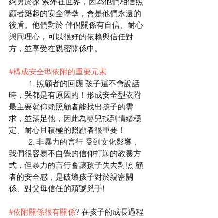
夠勇於探 索外在世界，因為他們相信照
顧者築起的安全堡壘，會是他們永遠的
後盾。他們對於 伴侶關係有自信、耐心
與同理心，可以很好的依賴與信任對
方，並享受在親密關係中。
#構成安全型依附的重要元素
	1. 照顧者的回應 孩子還不會說話
時，哭都是有原因的！形成安全型依附
最主要就仰賴照顧者能找出孩子的需 
求，並滿足他，因此為嬰兒找到情緒穩
定、耐心且積極的照顧者很重要！ 
	2. 非暴力的言行 受到文化影響，
我們很容易不自覺的信仰打罵的教養方
式，但暴力的言行會讓孩子失去對照 顧
者的安全感，是破壞孩子對於親密關
係、對父母信任的頭號兇手! 
#依附關係很有關係
? 在孩子的成長過程