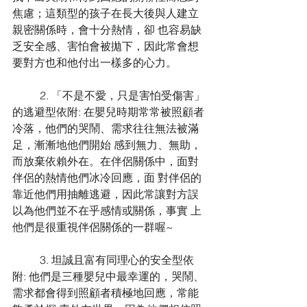
焦慮；這類型的孩子在長大後與人建立
親密關係時，會十分熱情，卻 也容易缺
乏安全感、害怕會被拋下，因此常會想
要對方也和他付出一樣多的心力。 
	2. 「不是不愛，只是害怕受傷害」
的逃避型依附: 在嬰兒時期常常被照顧者
冷落，他們的哭鬧、需求往往無法被滿
足，漸漸地他們開始 感到無力、無助，
而放棄依賴外在。在伴侶關係中，面對
伴侶的熱情他們冰冷回應，面 對伴侶的
靠近他們用抽離逃避，因此常讓對方誤
以為他們並不在乎感情或關係，事實 上
他們是很重視伴侶關係的一群喔~ 
	3. 坦誠且富有同理心的安全型依
附: 他們是三種嬰兒中最幸運的，哭鬧、
需求都會得到照顧者積極地回應，常能