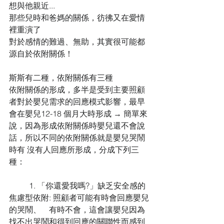
想與他親近... 
那些兒時和爸媽的關係，彷彿又在愛情
裡重演了
對於感情的難過、無助，其實很可能都
源自於依附關係！
斯斯有二種，依附關係有三種 
依附關係的形成，多半是受到主要照顧
者對於嬰兒需求的回應模式影響，最早
會在嬰兒12-18 個月大時形成 → 簡單來
說，因為形成依附關係時嬰兒還不會說
話，所以不同的依附關係就是嬰兒哭鬧
時有 沒有人回應所形成，分成下列三
種： 
	1. 「你還愛我嗎?」缺乏安全感的
焦慮型依附: 照顧者可能有時會回應嬰兒
的哭鬧、	有時不會，這會讓嬰兒因為
找不出哭鬧和得到回應的關聯性而感到