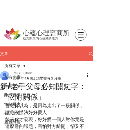
心蘊心理諮商所
助您開展內心蘊藏的能力
文章
所有文章
Pei Yu Chen
所有文章
2021年4月6日
讀畢需時 3 分鐘
新/老手父母必知關鍵字：
伴侶愛情
「依附關係」
生涯職場
情緒壓力
曾經你以為，是因為走出了一段關係，
讓你沒辦法好好愛人
心理諮商
後來你才發現，好好愛一個人對你竟是
親職教養
這麼難的課題，害怕對方離開，卻又不