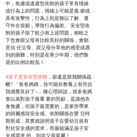
中，焦慮或逃避型依附的孩子常有情緒
或行為上的問題，情緒上可能是孤 僻或
具有攻擊性，行為上則是難以了解、遵
守外在規範，導致行為偏差。 安全型依
附的孩子除了較少有上述問題，相較之
下也會跟父母有比較良好的關係，會願
意信 任父母、跟父母分享他的感受或遇
到的困難，特別是在青少年期，他們叛
逆的比例比較低！ 
#孩子是安全型依附
，卻還是跟我關係疏
離? 「爸爸媽媽，你可能在教養上有些自
我感覺良好了~」陳心理師說，很多爸媽
會以為對孩子最重 要的照顧，是讓他衣
食無虞，但孩子最需要的，是家所帶來
的歸屬感與安全感。依附關係在嬰 兒時
期形成，其實就說明孩子在嬰幼兒就有
對於安全感的需求，而最能滿足孩子安
全感需求 的，則非父母莫屬！