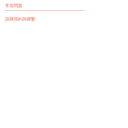
常見問題
諮商預約與聯繫
© 2020 心蘊心理諮商所 高雄市政府合法立案
地址：高雄市苓雅區成功一路232號13樓之9
信箱：
mellowcounsel@gmail.com
LINE：@mc2020
​臉書：心蘊心理諮商所
加入心蘊LINE@