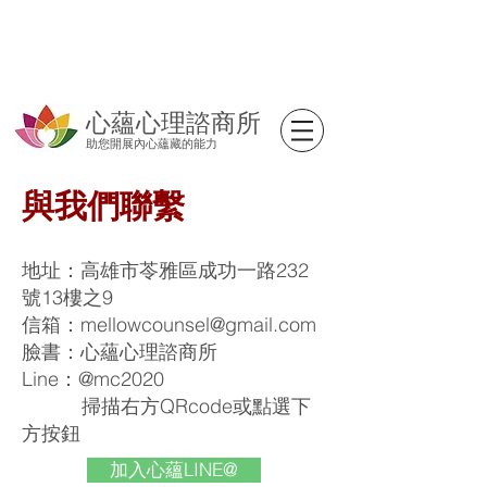
心蘊心理諮商所
助您開展內心蘊藏的能力
與我們聯繫
地址：高雄市苓雅區成功一路232
號13樓之9
信箱：
mellowcounsel@gmail.com
​臉書：心蘊心理諮商所
Line：@mc2020
掃描右方QRcode或點選下
方按鈕
加入心蘊LINE@