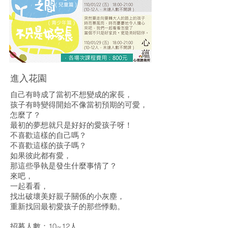
進入花園
自己有時成了當初不想變成的家長，
孩子有時變得開始不像當初預期的可愛，
怎麼了？
最初的夢想就只是好好的愛孩子呀！
不喜歡這樣的自己嗎？
不喜歡這樣的孩子嗎？
如果彼此都有愛，
那這些爭執是發生什麼事情了？
來吧，
一起看看，
找出破壞美好親子關係的小灰塵，
重新找回最初愛孩子的那些悸動。
招募人數：10~12人