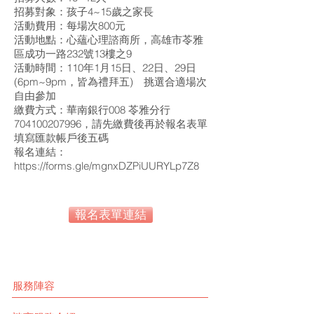
招募對象：孩子4~15歲之家長
活動費用：每場次800元
活動地點：心蘊心理諮商所，高雄市苓雅
區成功一路232號13樓之9
活動時間：110年1月15日、22日、29日
(6pm~9pm，皆為禮拜五) 挑選合適場次
自由參加
繳費方式：華南銀行008 苓雅分行
704100207996，請先繳費後再於報名表單
填寫匯款帳戶後五碼
報名連結：
https://forms.gle/mgnxDZPiUURYLp7Z8
報名表單連結
服務陣容