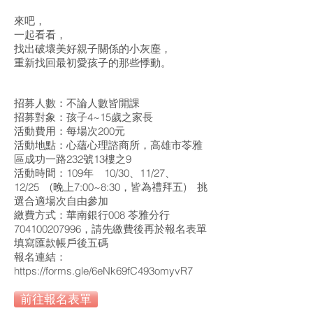
來吧，
一起看看，
找出破壞美好親子關係的小灰塵，
重新找回最初愛孩子的那些悸動。
招募人數：不論人數皆開課
招募對象：孩子4~15歲之家長
活動費用：每場次200元
活動地點：心蘊心理諮商所，高雄市苓雅
區成功一路232號13樓之9
活動時間：109年 10/30、11/27、
12/25 (晚上7:00~8:30，皆為禮拜五) 挑
選合適場次自由參加
繳費方式：華南銀行008 苓雅分行
704100207996，請先繳費後再於報名表單
填寫匯款帳戶後五碼
報名連結：
https://forms.gle/6eNk69fC493omyvR7
前往報名表單