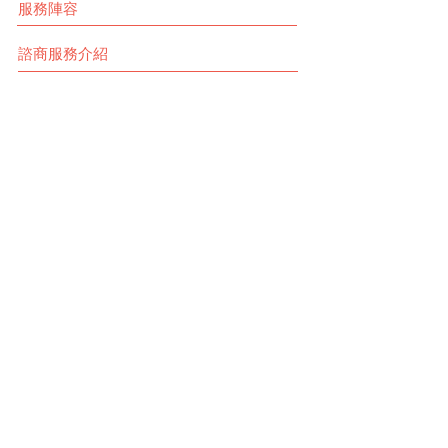
服務陣容
諮商服務介紹
環境介紹
好文分享
常見問題
諮商預約與聯繫
© 2020 心蘊心理諮商所 高雄市政府合法立案