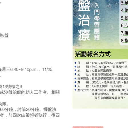
論。
遊/盤
三6:40~9:10p.m.，11/25,
時。
13號樓之9
或沙盤治療的助人工作者、相關
為限。
60分鐘，討論20分鐘。擺盤演
者，前四次由帶領者執行，後四