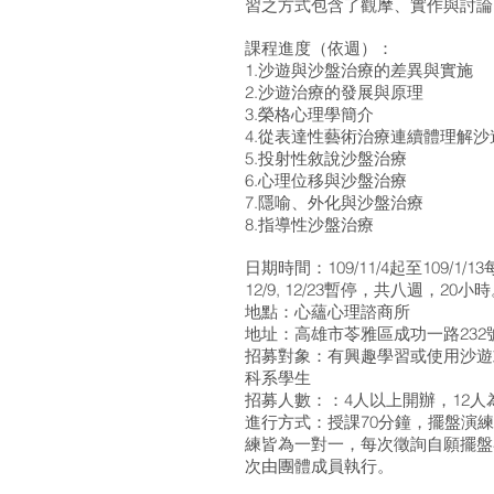
習之方式包含了觀摩、實作與討
課程進度（依週）：
1.沙遊與沙盤治療的差異與實施
2.沙遊治療的發展與原理
3.榮格心理學簡介
4.從表達性藝術治療連續體理解沙
5.投射性敘說沙盤治療
6.心理位移與沙盤治療
7.隱喻、外化與沙盤治療
8.指導性沙盤治療
日期時間：109/11/4起至109/1/13每週
12/9, 12/23暫停，共八週，20小
地點：心蘊心理諮商所
地址：高雄市苓雅區成功一路232號
招募對象：有興趣學習或使用沙遊
科系學生
招募人數：：4人以上開辦，12人
進行方式：授課70分鐘，擺盤演練
練皆為一對一，每次徵詢自願擺盤
次由團體成員執行。