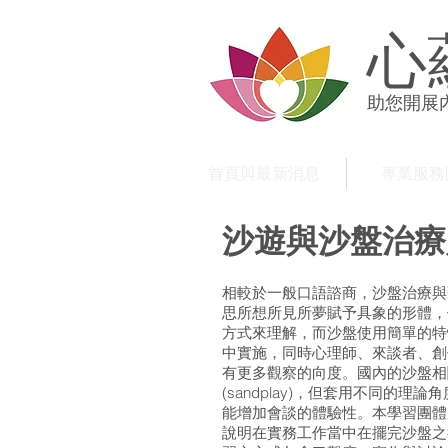
心
助您開展
首頁與最新消息
專業服務
沙遊與沙盤治療
相較於一般口語諮商，沙盤治療與
思所想所見所夢賦予具象的形體，
方式來理解，而沙盤使用簡單的特
中實施，同時心理師、來談者、創
有更多觀察的向度。國內的沙盤相
(sandplay)，但套用不同的
能增加會談的體驗性。本學習團體
說明在實務工作當中在擺完沙盤之