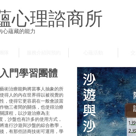
蘊心理諮商所
內心蘊藏的能力
團隊
服務介紹與預約
心蘊活動
交
入門學習團體
藝術治療能夠將當事人抽象的所
使得人的內在世界得以被視覺的
性，使得它更容易在一般會談當
作物三者間的關係，也使得治療
關課程，以沙遊治療為主
理論角度，沙盤也有許多的使用方式，
將進行沙遊與沙盤的綜合教學，
後，有那些諮商技術可運用，學