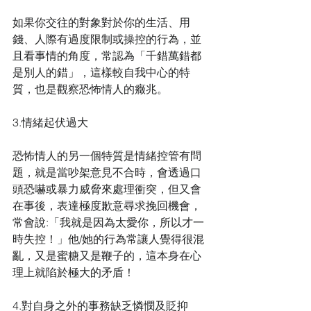
如果你交往的對象對於你的生活、用
錢、人際有過度限制或操控的行為，並
且看事情的角度，常認為「千錯萬錯都
是別人的錯」，這樣較自我中心的特
質，也是觀察恐怖情人的癥兆。
3.情緒起伏過大
恐怖情人的另一個特質是情緒控管有問
題，就是當吵架意見不合時，會透過口
頭恐嚇或暴力威脅來處理衝突，但又會
在事後，表達極度歉意尋求挽回機會，
常會說:「我就是因為太愛你，所以才一
時失控！」他/她的行為常讓人覺得很混
亂，又是蜜糖又是鞭子的，這本身在心
理上就陷於極大的矛盾！
4.對自身之外的事務缺乏憐憫及貶抑