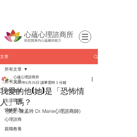
心蘊心理諮商所
助您開展內心蘊藏的能力
文章
所有文章
心蘊心理諮商所
所有文章
2020年6月26日
讀畢需時 3 分鐘
我愛的他(她)是「恐怖情
伴侶愛情
人」嗎？
生涯職場
情緒壓力
(撰文: 陳孟吟 Dr. Marie心理諮商師)
心理諮商
親職教養