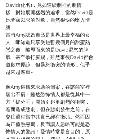
David(化名)，竟如連續劇裡的劇情一
樣，對她展開猛烈的追求，當然David是
她夢寐以求的對象，自然很快的墜入情
網！
當時Amy認為自己是世界上最幸福的女
人，哪知道只享受短暫幾個月的甜蜜熱
戀之後，隨即而來的是David易怒的脾
氣，甚至拳打腳踢，雖然事後David都會
道歉求原諒，但暴怒衝突的情形，似乎
越來越嚴重~
像Amy這樣來求助的個案，在諮商室裡
層出不窮！雖然恐怖情人都是從其中一
方「提分手」開始引起更劇烈的衝突，
進而造成悲劇，但在悲劇發生之前，在
交往過程當中其實已經有徵兆。然而因
為正值熱戀期，反而讓人忽略可能是恐
怖情人的警訊！愛情時常是盲目的，原